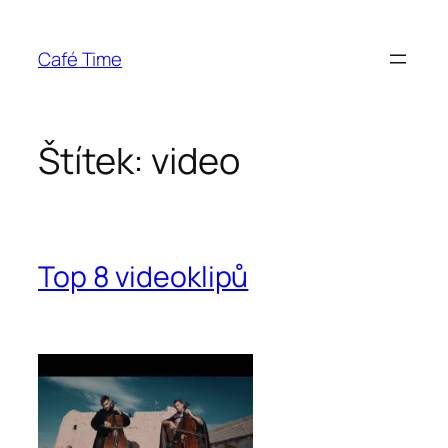
Přeskočit
na
Café Time
obsah
Štítek:
video
Top 8 videoklipů