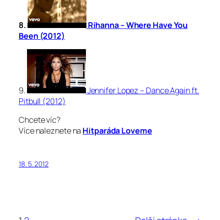
8.
Rihanna – Where Have You
Been (2012)
9.
Jennifer Lopez – Dance Again ft.
Pitbull (2012)
Chcete víc?
Více naleznete na
Hitparáda Loveme
18. 5. 2012