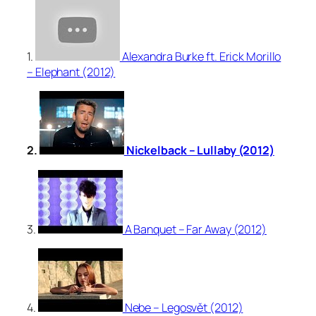
1.
Alexandra Burke ft. Erick Morillo
– Elephant (2012)
2.
Nickelback – Lullaby (2012)
3.
A Banquet – Far Away (2012)
4.
Nebe – Legosvět (2012)