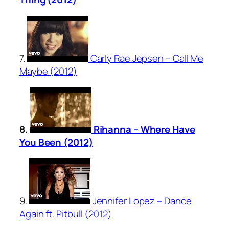
7.
Carly Rae Jepsen – Call Me
Maybe (2012)
8.
Rihanna – Where Have
You Been (2012)
9.
Jennifer Lopez – Dance
Again ft. Pitbull (2012)