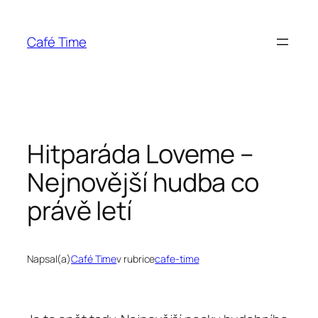
Přeskočit
na
Café Time
obsah
Hitparáda Loveme –
Nejnovější hudba co
právě letí
Napsal(a)
Café Time
v rubrice
cafe-time