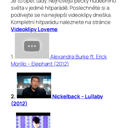
Je to opět tady. Nejnovější pecky hudebního
světa v jediné hitparádě. Poslechněte si a
podívejte se na nejlepší videoklipy dneška.
Kompletní hitparádu naleznete na stránce
Videoklipy Loveme
.
1.
Alexandra Burke ft. Erick
Morillo – Elephant (2012)
2.
Nickelback – Lullaby
(2012)