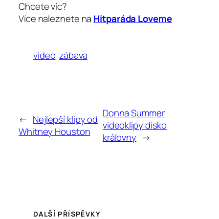
Chcete víc?
Více naleznete na
Hitparáda Loveme
video
zábava
Donna Summer
←
Nejlepší klipy od
videoklipy disko
Whitney Houston
královny
→
DALŠÍ PŘÍSPĚVKY